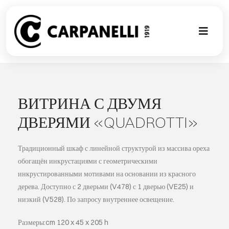
Skip
to
content
Toggl
Naviga
НОВАЯ КО
NUOVA COL
ВИТРИНА С ДВУМЯ
ДВЕРЯМИ «QUADROTTI»
СОВРЕМЕН
Традиционный шкаф с линейной структурой из массива ореха
КОЛЛЕКЦИ
обогащён инкрустациями с геометрическими
инкрустированными мотивами на основании из красного
дерева. Доступно с 2 дверьми (V478) с 1 дверью (VE25) и
СТИЛЕ
низкий (V528). По запросу внутреннее освещение.
ГАЛЕРЕЯ П
Размеры:cm 120 x 45 x 205 h