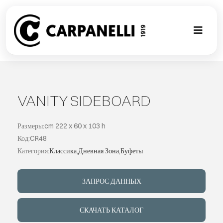
Skip
to
content
Toggl
Naviga
НОВАЯ КО
NUOVA COL
VANITY SIDEBOARD
СОВРЕМЕН
Размеры:cm 222 x 60 x 103 h
Код:CR48
Категория:
Классика
,
Дневная Зона
,
Буфеты
КОЛЛЕКЦИ
ЗАПРОС ДАННЫХ
СТИЛЕ
СКАЧАТЬ КАТАЛОГ
ГАЛЕРЕЯ П