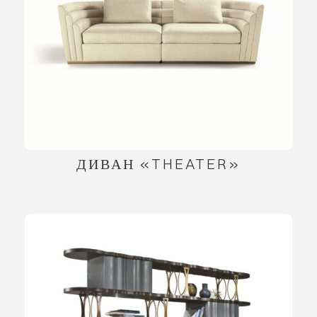
ДИВАН «THEATER»