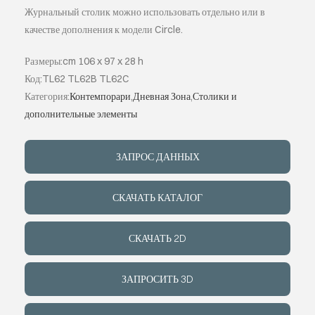
Журнальный столик можно использовать отдельно или в
качестве дополнения к модели Circle.
ИНДИВИДУ
Размеры:cm 106 x 97 x 28 h
О КОМПАН
Код:TL62 TL62B TL62C
Категория:
Контемпорари
,
Дневная Зона
,
Столики и
дополнительные элементы
СОБЫТИЯ
ЗАПРОС ДАННЫХ
КОНТАКТЫ
СКАЧАТЬ КАТАЛОГ
ЯЗЫК
СКАЧАТЬ 2D
ЗАПРОСИТЬ 3D