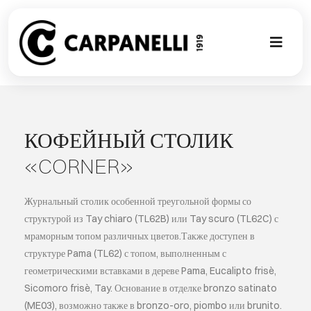
Skip
to
content
Toggl
Naviga
НОВАЯ КО
NUOVA COL
КОФЕЙНЫЙ СТОЛИК
«CORNER»
СОВРЕМЕН
Журнальный столик особенной треугольной формы со
КОЛЛЕКЦИ
структурой из Tay chiaro (TL62B) или Tay scuro (TL62C) с
мраморным топом различных цветов.Также доступен в
структуре Pama (TL62) с топом, выполненным с
СТИЛЕ
геометрическими вставками в дереве Pama, Eucalipto frisè,
Sicomoro frisè, Tay. Основание в отделке bronzo satinato
ГАЛЕРЕЯ П
(ME03), возможно также в bronzo-oro, piombo или brunito.