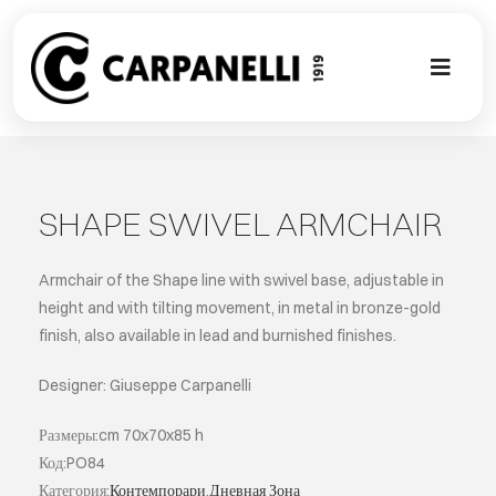
Skip
to
content
Toggl
Naviga
НОВАЯ КО
NUOVA COL
SHAPE SWIVEL ARMCHAIR
СОВРЕМЕН
Armchair of the Shape line with swivel base, adjustable in
height and with tilting movement, in metal in bronze-gold
finish, also available in lead and burnished finishes.
КОЛЛЕКЦИ
Designer: Giuseppe Carpanelli
СТИЛЕ
Размеры:cm 70x70x85 h
Код:PO84
ГАЛЕРЕЯ П
Категория:
Контемпорари
,
Дневная Зона