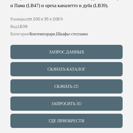
и Пама (LB47) и ореха каналетто и дуба (LB39).
ИНДИВИДУ
Размеры:cm 200 x 35 x 208 h
Код:LB39
О КОМПАН
Категория:
Контемпорари
,
Шкафы-стеллажи
СОБЫТИЯ
ЗАПРОС ДАННЫХ
КОНТАКТЫ
СКАЧАТЬ КАТАЛОГ
ЯЗЫК
СКАЧАТЬ 2D
ЗАПРОСИТЬ 3D
ГДЕ ПРИОБРЕСТИ