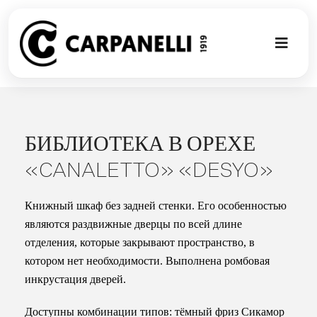
Skip
to
content
Toggl
Naviga
НОВАЯ КО
NUOVA COL
БИБЛИОТЕКА В ОРЕХЕ
«CANALETTO» «DESYO»
СОВРЕМЕН
Книжный шкаф без задней стенки. Его особенностью
КОЛЛЕКЦИ
являются раздвижные дверцы по всей длине
отделения, которые закрывают пространство, в
котором нет необходимости. Выполнена ромбовая
СТИЛЕ
инкрустация дверей.
ГАЛЕРЕЯ П
Доступны комбинации типов: тёмный фриз Сикамор