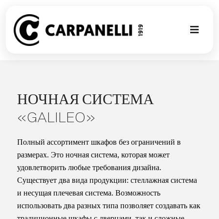
Skip
to
content
Toggl
Naviga
НОВАЯ КО
NUOVA COL
НОЧНАЯ СИСТЕМА
«GALILEO»
СОВРЕМЕН
Полный ассортимент шкафов без ограничений в
КОЛЛЕКЦИ
размерах. Это ночная система, которая может
удовлетворить любые требования дизайна.
Существует два вида продукции: стеллажная система
СТИЛЕ
и несущая плечевая система. Возможность
использовать два разных типа позволяет создавать как
ГАЛЕРЕЯ П
традиционные шкафы с дверцами, так и сложные