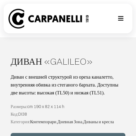
Skip
to
content
Toggl
Naviga
НОВАЯ КО
NUOVA COL
ДИВАН «GALILEO»
СОВРЕМЕН
Диван с внешней структурой из ореха каналетто,
внутренняя обивка из стеганого бархата. Доступны
две высоты: высокая (TL50) и низкая (TL51).
КОЛЛЕКЦИ
Размеры:cm 190 x 82 x 114 h
СТИЛЕ
Код:DI38
Категория:
Контемпорари
,
Дневная Зона
,
Диваны и кресла
ГАЛЕРЕЯ П