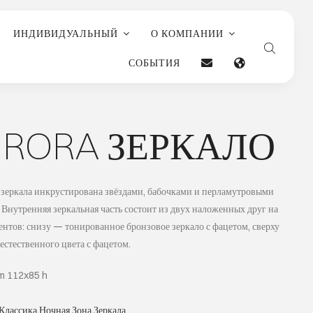
ИНДИВИДУАЛЬНЫЙ
О КОМПАНИИ
СОБЫТИЯ
RORA ЗЕРКАЛО
 зеркала инкрустирована звёздами, бабочками и перламутровыми
 Внутренняя зеркальная часть состоит из двух наложенных друг на
ентов: снизу — тонированное бронзовое зеркало с фацетом, сверху
естественного цвета с фацетом.
m 112x85 h
Классика
,
Ночная Зона
,
Зеркала