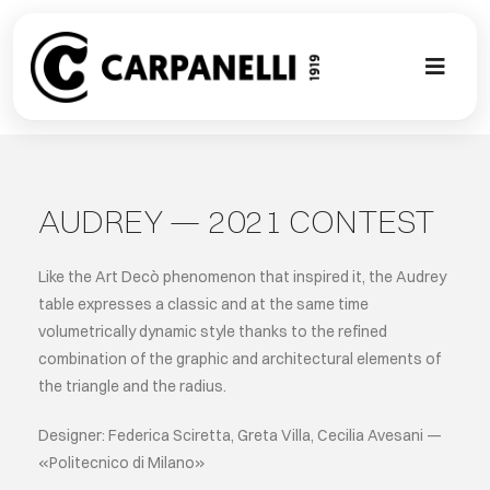
Skip
to
content
Toggl
Naviga
НОВАЯ КО
NUOVA COL
AUDREY — 2021 CONTEST
СОВРЕМЕН
Like the Art Decò phenomenon that inspired it, the Audrey
table expresses a classic and at the same time
volumetrically dynamic style thanks to the refined
КОЛЛЕКЦИ
combination of the graphic and architectural elements of
the triangle and the radius.
СТИЛЕ
Designer: Federica Sciretta, Greta Villa, Cecilia Avesani —
«Politecnico di Milano»
ГАЛЕРЕЯ П