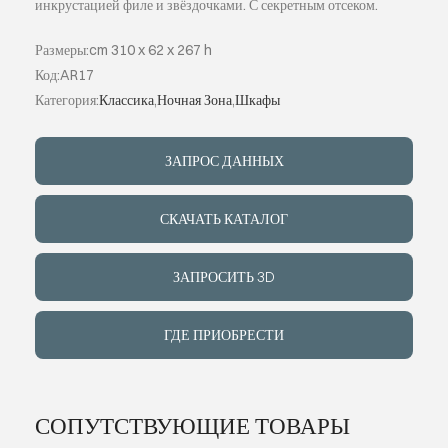
инкрустацией филе и звёздочками. С секретным отсеком.
ИНДИВИДУ
Размеры:cm 310 x 62 x 267 h
Код:AR17
Категория:
Классика
,
Ночная Зона
,
Шкафы
О КОМПАН
ЗАПРОС ДАННЫХ
СОБЫТИЯ
СКАЧАТЬ КАТАЛОГ
КОНТАКТЫ
ЗАПРОСИТЬ 3D
ЯЗЫК
ГДЕ ПРИОБРЕСТИ
СОПУТСТВУЮЩИЕ ТОВАРЫ