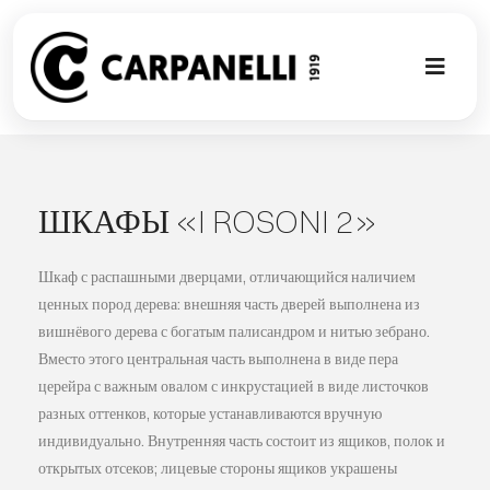
Skip
to
content
Toggl
Naviga
НОВАЯ КО
NUOVA COL
ШКАФЫ «I ROSONI 2»
СОВРЕМЕН
Шкаф с распашными дверцами, отличающийся наличием
ценных пород дерева: внешняя часть дверей выполнена из
вишнёвого дерева с богатым палисандром и нитью зебрано.
КОЛЛЕКЦИ
Вместо этого центральная часть выполнена в виде пера
церейра с важным овалом с инкрустацией в виде листочков
СТИЛЕ
разных оттенков, которые устанавливаются вручную
индивидуально. Внутренняя часть состоит из ящиков, полок и
открытых отсеков; лицевые стороны ящиков украшены
ГАЛЕРЕЯ П