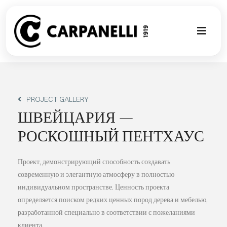
Skip
to
content
Toggl
Naviga
НОВАЯ КО
NUOVA COL
PROJECT GALLERY
ШВЕЙЦАРИЯ —
СОВРЕМЕН
РОСКОШНЫЙ ПЕНТХАУС
КОЛЛЕКЦИ
Проект, демонстрирующий способность создавать
современную и элегантную атмосферу в полностью
индивидуальном пространстве. Ценность проекта
СТИЛЕ
определяется поиском редких ценных пород дерева и мебелью,
разработанной специально в соответствии с пожеланиями
ГАЛЕРЕЯ П
клиента.